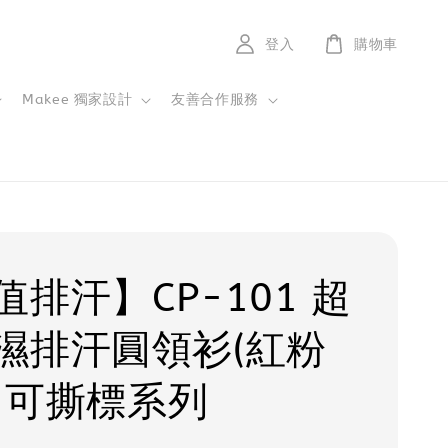
登入
購物車
Makee 獨家設計
友善合作服務
值排汗】CP-101 超
濕排汗圓領衫(紅粉
/ 可撕標系列