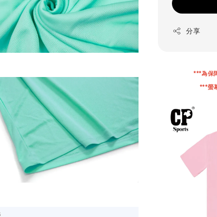
分享
***為
***