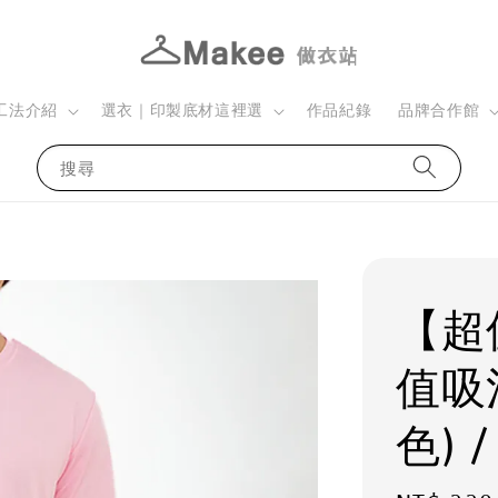
工法介紹
選衣｜印製底材這裡選
作品紀錄
品牌合作館
搜尋
【超
值吸
色) 