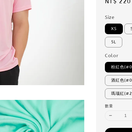
Regular
NT$ 220
price
Size
XS
5L
Color
粉紅色(#0
酒紅色(#0
瑪瑙紅(#2
數量