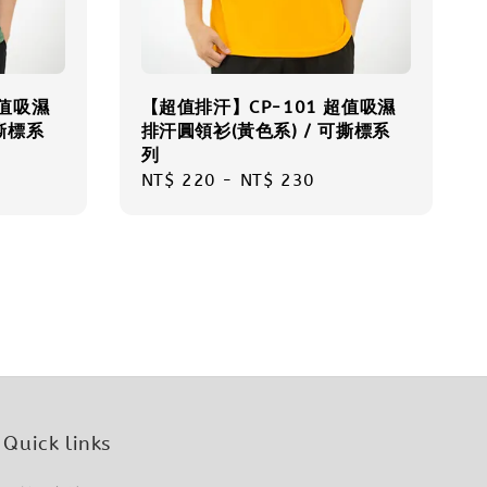
超值吸濕
【超值排汗】CP-101 超值吸濕
撕標系
排汗圓領衫(黃色系) / 可撕標系
列
Regular
NT$ 220
-
NT$ 230
price
Quick links