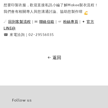
想要印製衣服，歡迎直接私訊小編了解Makee製衣流程！
我們會有相關專人與您溝通討論、協助您製作唷
☄
回到客製流程
｜✉
聯絡信箱
｜☞
粉絲專頁
｜✦
官方
LINE@
☎ 來電洽詢｜02-29556035
返回
Follow us