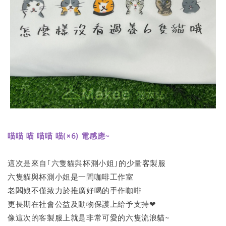
喵喵 喵 喵喵 喵(×6) 電感應~
這次是來自｢六隻貓與杯測小姐｣的少量客製服
六隻貓與杯測小姐是一間咖啡工作室
老闆娘不僅致力於推廣好喝的手作咖啡
更長期在社會公益及動物保護上給予支持❤
像這次的客製服上就是非常可愛的六隻流浪貓~