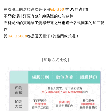
在衣服上的選擇這次是使用
GL-350
抗UV舒適T恤
不只吸濕排汗更有紫外線防護的功能👍👍
布料光滑的質地除了
觸感舒適之外也適合各式圖案的加工製
作
與
UA-35088
都是夏天排汗T的熱門款式喔！
【印刷方式比較】