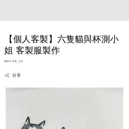
【個人客製】六隻貓與杯測小
姐 客製服製作
MAY 09, 22
分享