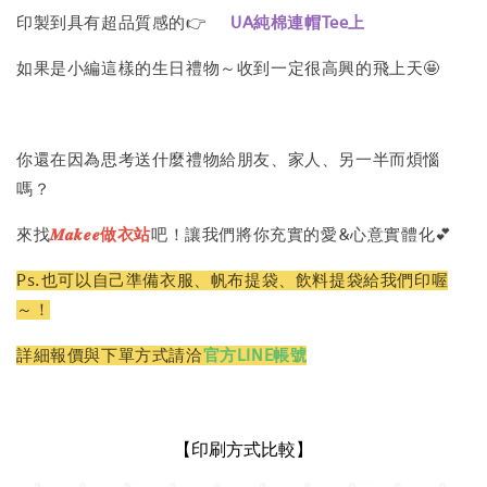
印製到具有超品質感的👉
UA純棉連帽Tee上
如果是小編這樣的生日禮物～收到一定很高興的飛上天🤩
你還在因為思考送什麼禮物給朋友、家人、另一半而煩惱
嗎？
來找
𝑴𝒂𝒌𝒆𝒆做衣站
吧！讓我們將你充實的愛&心意實體化💕
Ps.也可以自己準備衣服、帆布提袋、飲料提袋給我們印喔
～！
詳細報價與下單方式請洽
官方LINE帳號
【印刷方式比較】