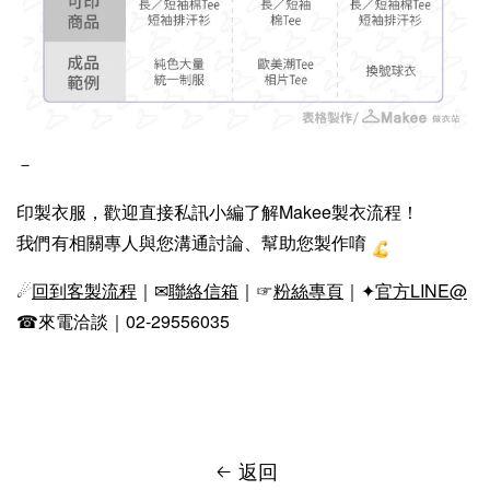
－
印製衣服，歡迎直接私訊小編了解Makee製衣流程！
我們有相關專人與您溝通討論、幫助您製作唷
☄
回到客製流程
｜✉
聯絡信箱
｜☞
粉絲專頁
｜✦
官方LINE@
☎來電洽談｜02-29556035
返回