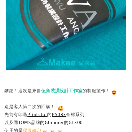
鏘鏘！這次是來自
伍角裝潢設計工作室
的制服製作！
這是客人第二次的回購！
先前有印過
Printstar
的
PS085
全棉系列
以及同
TOMS
品牌的
Glimmer
的
GL300
使用的是
膠膜轉印