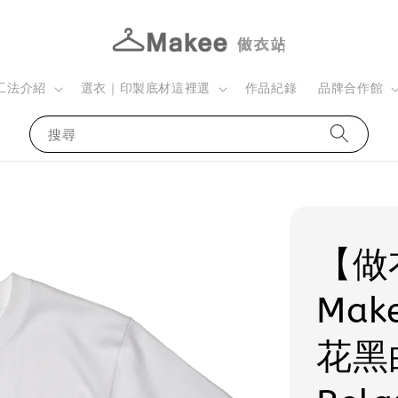
工法介紹
選衣｜印製底材這裡選
作品紀錄
品牌合作館
搜尋
【做
Mak
花黑白