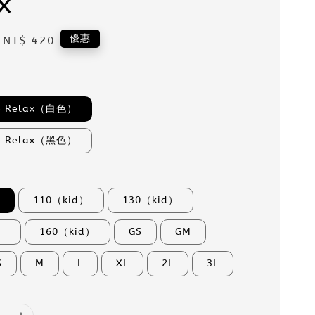
x
Regular
優惠
NT$ 420
price
fe Relax（白色）
fe Relax（黑色）
）
110（kid）
130（kid）
）
160（kid）
GS
GM
S
M
L
XL
2L
3L