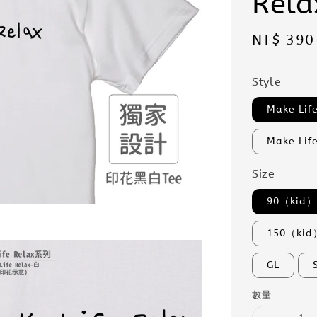
Rela
Sale
NT$ 390
price
Style
Make Li
Make Li
Size
90（kid
150（kid
GL
數量