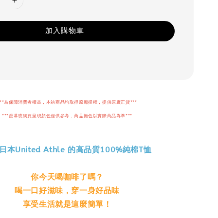
加入購物車
***為保障消費者權益，本站商品均取得原廠授權，提供原廠正貨***
***螢幕或網頁呈現顏色僅供參考，商品顏色以實際商品為準***
日本United Athle 的高品質100%純棉T恤
你今天喝咖啡了嗎？
喝一口好滋味，穿一身好品味
享受生活就是這麼簡單！