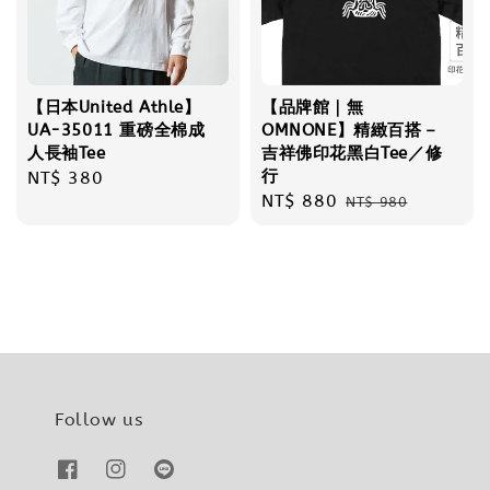
【日本United Athle】
【品牌館｜無
UA-35011 重磅全棉成
OMNONE】精緻百搭－
人長袖Tee
吉祥佛印花黑白Tee／修
行
Regular
NT$ 380
Sale
NT$ 880
Regular
price
NT$ 980
price
price
Follow us