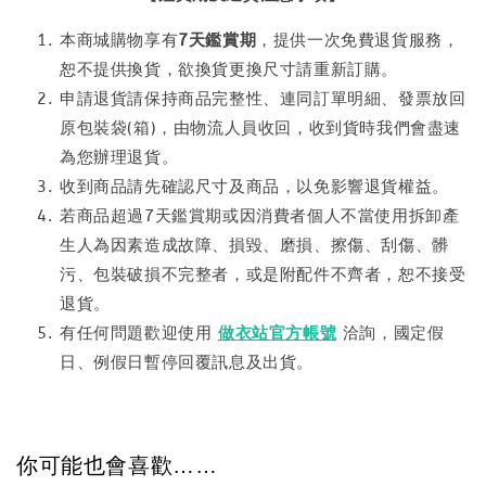
本商城購物享有
7天鑑賞期
，提供一次免費退貨服務，
恕不提供換貨，欲換貨更換尺寸請重新訂購。
申請退貨請保持商品完整性、連同訂單明細、發票放回
原包裝袋(箱)，由物流人員收回，收到貨時我們會盡速
為您辦理退貨。
收到商品請先確認尺寸及商品，以免影響退貨權益。
若商品超過7天鑑賞期或因消費者個人不當使用拆卸產
生人為因素造成故障、損毀、磨損、擦傷、刮傷、髒
污、包裝破損不完整者，或是附配件不齊者，恕不接受
退貨。
有任何問題歡迎使用
做衣站官方帳號
洽詢，國定假
日、例假日暫停回覆訊息及出貨。
你可能也會喜歡……