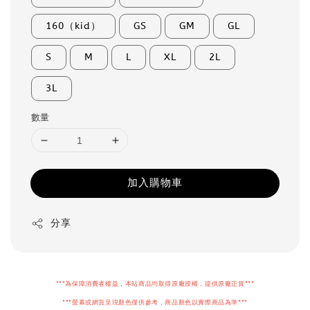
160（kid）
GS
GM
GL
S
M
L
XL
2L
3L
數量
加入購物車
分享
***為保障消費者權益，本站商品均取得原廠授權，提供原廠正貨***
***螢幕或網頁呈現顏色僅供參考，商品顏色以實際商品為準***