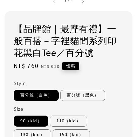
1
/
5
【品牌館｜最靡有禮】一
般百搭－字裡貓間系列印
花黑白Tee／百分號
Sale
NT$ 760
Regular
優惠
NT$ 950
price
price
Style
百分號（白色）
百分號（黑色）
Size
90（kid）
110（kid）
130（kid）
150（kid）