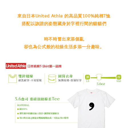
來自日本United Athle 的高品質100%純棉T恤
搭配以詼諧的姿態藏身於字裡行間的貓貓們
時不時冒出來添個亂
卻也為公式般的枯燥生活多添一分趣味。