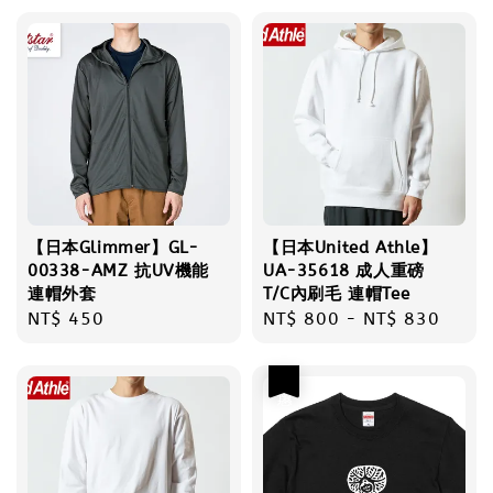
【日本Glimmer】GL-
【日本United Athle】
00338-AMZ 抗UV機能
UA-35618 成人重磅
連帽外套
T/C內刷毛 連帽Tee
Regular
NT$ 450
Regular
NT$ 800
-
NT$ 830
price
price
優惠