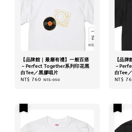
【品牌館｜最靡有禮】一般百搭
【品牌
－Perfect Together系列印花黑
－Perf
白Tee／黑膠唱片
白Tee
Sale
NT$ 760
Regular
Sale
NT$ 76
NT$ 950
price
price
price
優惠
優惠