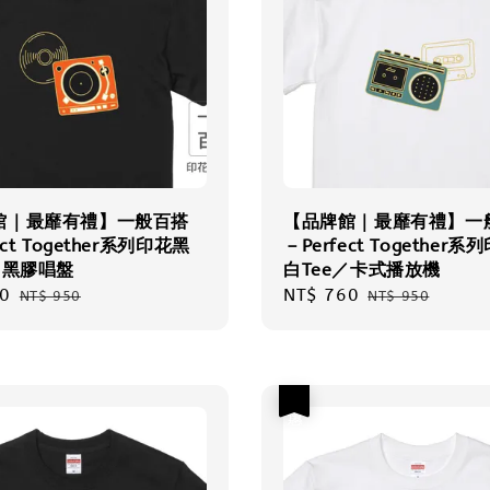
館｜最靡有禮】一般百搭
【品牌館｜最靡有禮】一
ect Together系列印花黑
－Perfect Together
／黑膠唱盤
白Tee／卡式播放機
0
Regular
Sale
NT$ 760
Regular
NT$ 950
NT$ 950
price
price
price
優惠