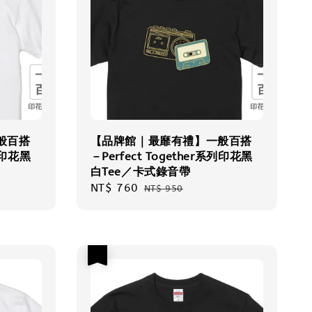
般百搭
【品牌館｜最靡有禮】一般百搭
系列印花黑
－Perfect Together系列印花黑
白Tee／卡式錄音帶
Sale
NT$ 760
Regular
NT$ 950
price
price
優惠