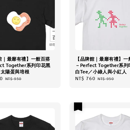
館｜最靡有禮】一般百搭
【品牌館｜最靡有禮】一
ect Together系列印花黑
－Perfect Together
／太陽蛋與培根
白Tee／小綠人與小紅人
0
Regular
Sale
NT$ 760
Regular
NT$ 950
NT$ 950
price
price
price
優惠