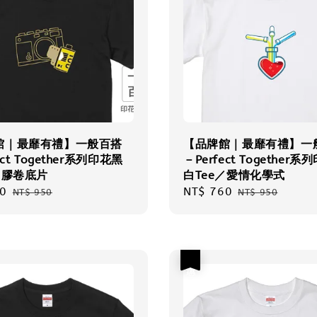
館｜最靡有禮】一般百搭
【品牌館｜最靡有禮】一
ect Together系列印花黑
－Perfect Together
／膠卷底片
白Tee／愛情化學式
0
Regular
Sale
NT$ 760
Regular
NT$ 950
NT$ 950
price
price
price
優惠