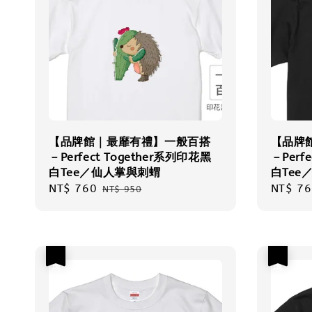
【品牌館｜最靡有禮】一般百搭
【品牌
－Perfect Together系列印花黑
－Perf
白Tee／仙人掌與刺蝟
白Tee
Sale
NT$ 760
Regular
Sale
NT$ 76
NT$ 950
price
price
price
優惠
優惠