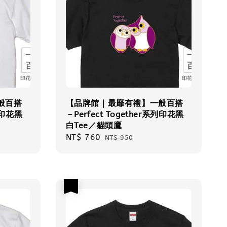
般百搭
【品牌館｜最靡有禮】一般百搭
系列印花黑
－Perfect Together系列印花黑
白Tee／貓頭鷹
Sale
NT$ 760
Regular
NT$ 950
price
price
優惠