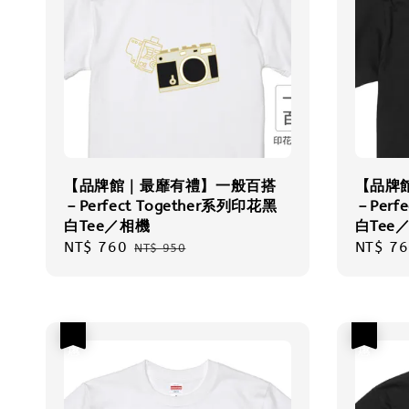
【品牌館｜最靡有禮】一般百搭
【品牌
－Perfect Together系列印花黑
－Perf
白Tee／相機
白Tee
Sale
NT$ 760
Regular
Sale
NT$ 76
NT$ 950
price
price
price
優惠
優惠