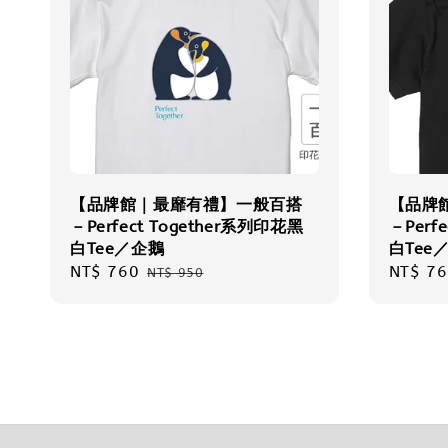
【品牌館｜最靡有禮】一般百搭
【品牌
－Perfect Together系列印花黑
－Perf
白Tee／企鵝
白Tee
Sale
NT$ 760
Regular
Sale
NT$ 76
NT$ 950
price
price
price