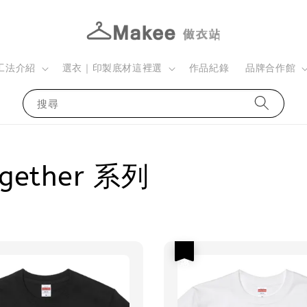
工法介紹
選衣｜印製底材這裡選
作品紀錄
品牌合作館
搜尋
gether 系列
優惠