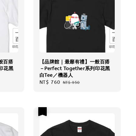
般百搭
【品牌館｜最靡有禮】一般百搭
系列印花黑
－Perfect Together系列印花黑
白Tee／機器人
Sale
NT$ 760
Regular
NT$ 950
price
price
優惠