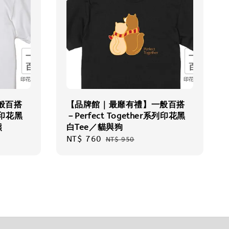
般百搭
【品牌館｜最靡有禮】一般百搭
系列印花黑
－Perfect Together系列印花黑
熊
白Tee／貓與狗
Sale
NT$ 760
Regular
NT$ 950
price
price