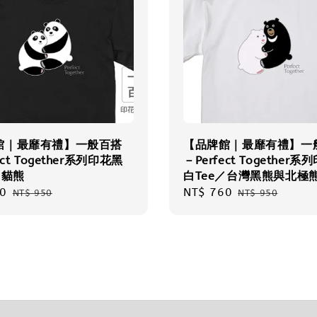
館｜最靡有禮】一般百搭
【品牌館｜最靡有禮】一
ect Together系列印花黑
－Perfect Together
／貓熊
白Tee／台灣黑熊與北極
0
Regular
Sale
NT$ 760
Regular
NT$ 950
NT$ 950
price
price
price