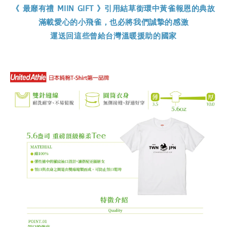
《 最靡有禮 MIIN GIFT 》引用結草銜環中黃雀報恩的典故
滿載愛心的小飛雀，也必將我們誠摯的感激
運送回這些曾給台灣溫暖援助的國家