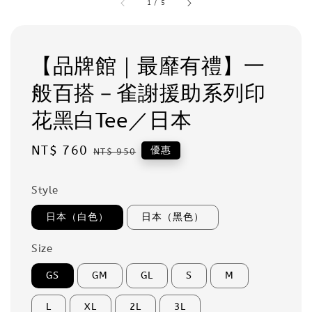
1
/
5
【品牌館｜最靡有禮】一
般百搭－雀謝援助系列印
花黑白Tee／日本
Sale
NT$ 760
Regular
優惠
NT$ 950
price
price
Style
日本（白色）
日本（黑色）
Size
GS
GM
GL
S
M
L
XL
2L
3L