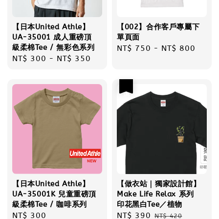
【日本United Athle】
【002】合作客戶專屬下
UA-35001 成人重磅頂
單頁面
級柔棉Tee / 無彩色系列
Regular
NT$ 750
-
NT$ 800
Regular
NT$ 300
-
NT$ 350
price
price
優惠
【日本United Athle】
【做衣站｜獨家設計館】
UA-35001K 兒童重磅頂
Make Life Relax 系列
級柔棉Tee / 咖啡系列
印花黑白Tee／植物
Regular
NT$ 300
Sale
NT$ 390
Regular
NT$ 420