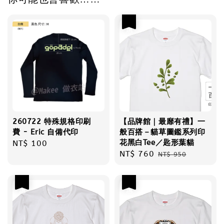
優惠
260722 特殊規格印刷
【品牌館｜最靡有禮】一
費 - Eric 自備代印
般百搭－貓草圖鑑系列印
花黑白Tee／匙形葉貓
Regular
NT$ 100
Sale
NT$ 760
Regular
price
NT$ 950
price
price
優惠
優惠