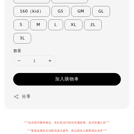
160（kid）
GS
GM
GL
S
M
L
XL
2L
3L
數量
加入購物車
分享
***為保障消費者權益，本站商品均取得原廠授權，提供原廠正貨***
***螢幕或網頁呈現顏色僅供參考，商品顏色以實際商品為準***