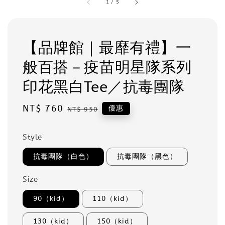
1
/
5
【品牌館｜最靡有禮】一
般百搭－疫苗明星隊系列
印花黑白Tee／抗毒團隊
Sale
NT$ 760
Regular
優惠
NT$ 950
price
price
Style
抗毒團隊（白色）
抗毒團隊（黑色）
Size
90（kid）
110（kid）
130（kid）
150（kid）