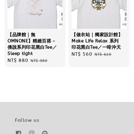
【品牌館｜無
【做衣站｜獨家設計館】
OMNONE】精緻百搭－
Make Life Relax 系列
佛說系列印花黑白Tee／
印花黑白Tee／一啡沖天
Sleep tight
Sale
NT$ 560
Regular
NT$ 620
Sale
NT$ 880
Regular
NT$ 980
price
price
price
price
Follow us