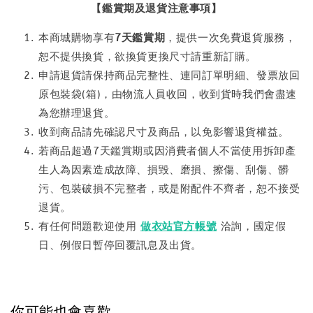
【鑑賞期及退貨注意事項】
本商城購物享有
7天鑑賞期
，提供一次免費退貨服務，
恕不提供換貨，欲換貨更換尺寸請重新訂購。
申請退貨請保持商品完整性、連同訂單明細、發票放回
原包裝袋(箱)，由物流人員收回，收到貨時我們會盡速
為您辦理退貨。
收到商品請先確認尺寸及商品，以免影響退貨權益。
若商品超過7天鑑賞期或因消費者個人不當使用拆卸產
生人為因素造成故障、損毀、磨損、擦傷、刮傷、髒
污、包裝破損不完整者，或是附配件不齊者，恕不接受
退貨。
有任何問題歡迎使用
做衣站官方帳號
洽詢，國定假
日、例假日暫停回覆訊息及出貨。
你可能也會喜歡……