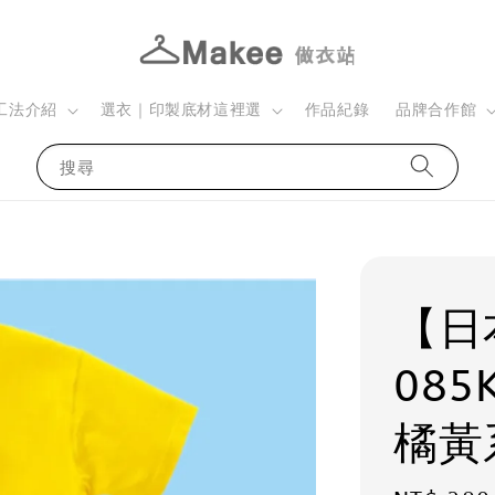
工法介紹
選衣｜印製底材這裡選
作品紀錄
品牌合作館
搜尋
【日本
085
橘黃