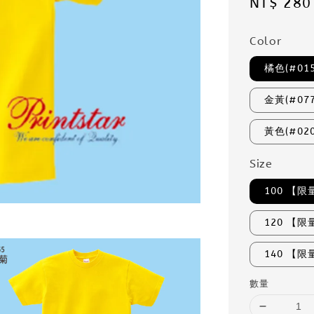
Regular
NT$ 280
price
Color
橘色(#015
金黃(#07
黃色(#02
Size
100 【
120 【
140 【
數量