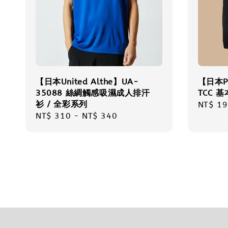
【日本United Althe】UA-
【日本Pr
35088 絲綢觸感吸濕成人排汗
TCC 基
衫 / 全彩系列
Regula
NT$ 19
Regular
NT$ 310
-
NT$ 340
price
price