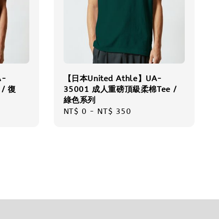
A-
【日本United Athle】UA-
/ 復
35001 成人重磅頂級柔棉Tee /
綠色系列
Regular
NT$ 0
-
NT$ 350
price