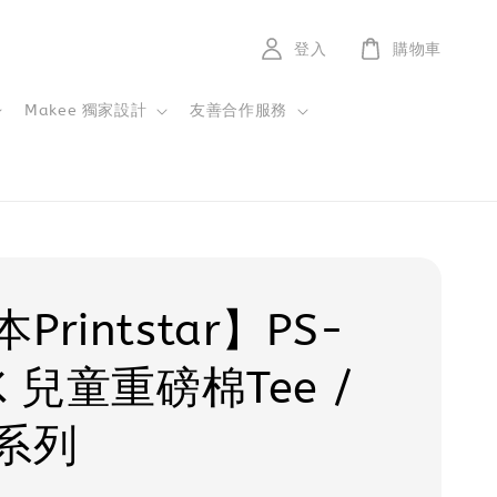
登入
購物車
Makee 獨家設計
友善合作服務
Printstar】PS-
K 兒童重磅棉Tee /
系列