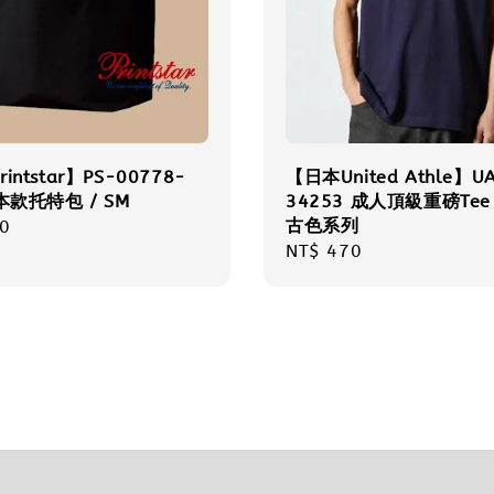
intstar】PS-00778-
【日本United Athle】U
本款托特包 / SM
34253 成人頂級重磅Tee 
古色系列
r
0
Regular
NT$ 470
price