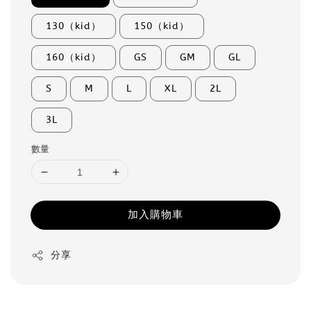
130（kid）
150（kid）
160（kid）
GS
GM
GL
S
M
L
XL
2L
3L
數量
加入購物車
分享