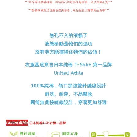
***為保障消費者權益，本站商品均取得原廠授權，提供原廠正貨***
***螢幕或網頁呈現顏色僅供參考，商品顏色以實際商品為準***
無孔不入的液貓子
液態移動是牠們的強項
沒有地方能擋得住牠們的佔領！
衣服基底來自日本純棉 T-Shirt 第一品牌
United Athle
100%純棉，領口加強雙針縫線設計
耐洗、耐穿、不易鬆脫
圓筒無側接縫線設計，穿著更加舒適