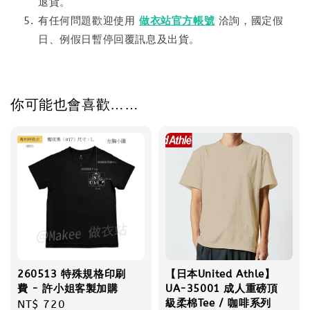
退貨。
有任何問題歡迎使用
做衣站官方帳號
洽詢，國定假
日、例假日暫停回覆訊息及出貨。
你可能也會喜歡……
260513 特殊規格印刷
【日本United Athle】
費 - 許小姐客製加購
UA-35001 成人重磅頂
級柔棉Tee / 咖啡系列
Regular
NT$ 720