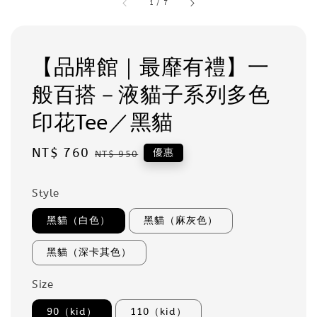
1
/
7
【品牌館｜最靡有禮】一
般百搭－液貓子系列多色
印花Tee／黑貓
Sale
NT$ 760
Regular
優惠
NT$ 950
price
price
Style
黑貓（白色）
黑貓（麻灰色）
黑貓（深卡其色）
Size
90（kid）
110（kid）