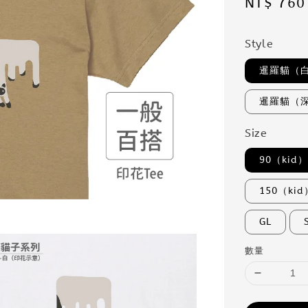
Sale
NT$ 760
price
Style
暹羅貓（
暹羅貓（
Size
90（kid
150（kid
GL
數量