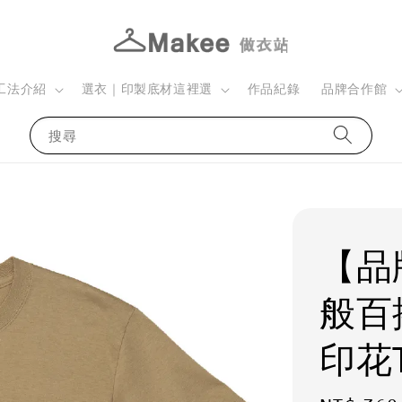
工法介紹
選衣｜印製底材這裡選
作品紀錄
品牌合作館
搜尋
【品
般百
印花