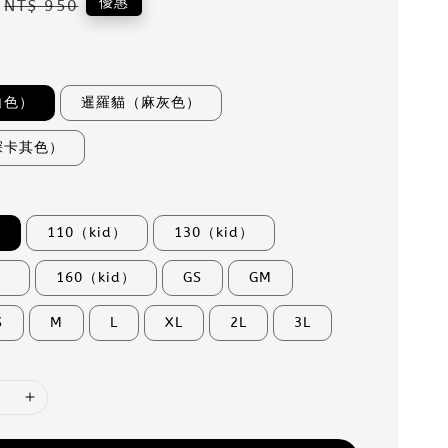
Regular
優惠
NT$ 950
price
白色）
暹羅貓（麻灰色）
深卡其色）
）
110（kid）
130（kid）
）
160（kid）
GS
GM
S
M
L
XL
2L
3L