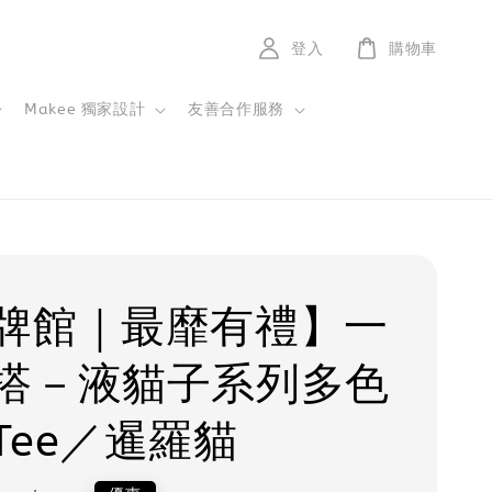
登入
購物車
Makee 獨家設計
友善合作服務
牌館｜最靡有禮】一
搭－液貓子系列多色
Tee／暹羅貓