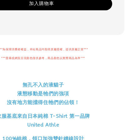
加入購物車
***為保障消費者權益，本站商品均取得原廠授權，提供原廠正貨***
***螢幕或網頁呈現顏色僅供參考，商品顏色以實際商品為準***
無孔不入的液貓子
液態移動是牠們的強項
沒有地方能擋得住牠們的佔領！
衣服基底來自日本純棉 T-Shirt 第一品牌
United Athle
100%純棉，領口加強雙針縫線設計