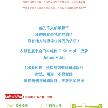
***為保障消費者權益，本站商品均取得原廠授權，提供原廠正貨***
***螢幕或網頁呈現顏色僅供參考，商品顏色以實際商品為準***
無孔不入的液貓子
液態移動是牠們的強項
沒有地方能擋得住牠們的佔領！
衣服基底來自日本純棉 T-Shirt 第一品牌
United Athle
100%純棉，領口加強雙針縫線設計
耐洗、耐穿、不易鬆脫
圓筒無側接縫線設計，穿著更加舒適