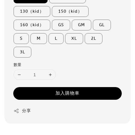
130（kid）
150（kid）
160（kid）
GS
GM
GL
S
M
L
XL
2L
3L
數量
加入購物車
分享