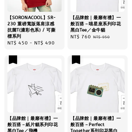
【SORONACOOL】SR-
【品牌館｜最靡有禮】一
230 重磅寬版落肩涼感
般百搭－喵星座系列印花
抗菌T(濃彩色系) / 可撕
黑白Tee／金牛貓
標系列
Sale
NT$ 760
Regular
NT$ 950
Regular
NT$ 450
-
NT$ 490
price
price
price
優惠
優惠
【品牌館｜最靡有禮】一
【品牌館｜最靡有禮】一
般百搭－紙片貓系列印花
般百搭－Perfect
黑白Tee／飛機
Together系列印花黑白