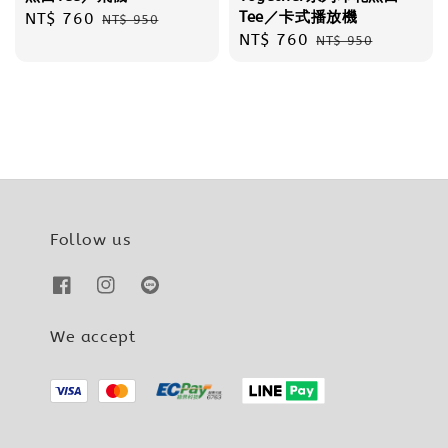
Tee／卡式播放機
Sale
NT$ 760
Regular
NT$ 950
Sale
NT$ 760
Regular
price
price
NT$ 950
price
price
Follow us
We accept