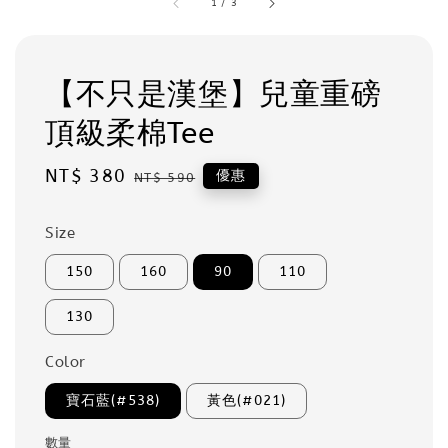
1
/
3
【不只是漢堡】兒童重磅
頂級柔棉Tee
Sale
NT$ 380
Regular
優惠
NT$ 590
price
price
Size
150
160
90
110
130
Color
寶石藍(#538)
黃色(#021)
數量