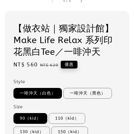
1
/
5
【做衣站｜獨家設計館】
Make Life Relax 系列印
花黑白Tee／一啡沖天
Sale
NT$ 560
Regular
優惠
NT$ 620
price
price
Style
一啡沖天（白色）
一啡沖天（黑色）
Size
90（kid）
110（kid）
130（kid）
150（kid）