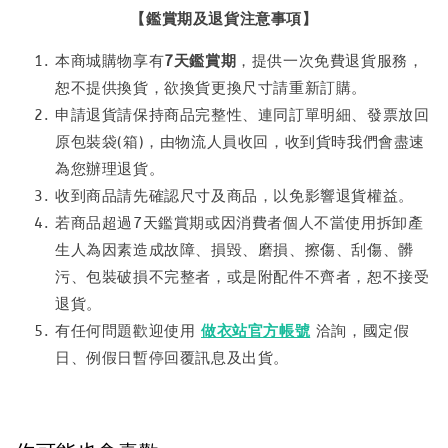
【鑑賞期及退貨注意事項】
本商城購物享有
7天鑑賞期
，提供一次免費退貨服務，
恕不提供換貨，欲換貨更換尺寸請重新訂購。
申請退貨請保持商品完整性、連同訂單明細、發票放回
原包裝袋(箱)，由物流人員收回，收到貨時我們會盡速
為您辦理退貨。
收到商品請先確認尺寸及商品，以免影響退貨權益。
若商品超過7天鑑賞期或因消費者個人不當使用拆卸產
生人為因素造成故障、損毀、磨損、擦傷、刮傷、髒
污、包裝破損不完整者，或是附配件不齊者，恕不接受
退貨。
有任何問題歡迎使用
做衣站官方帳號
洽詢，國定假
日、例假日暫停回覆訊息及出貨。