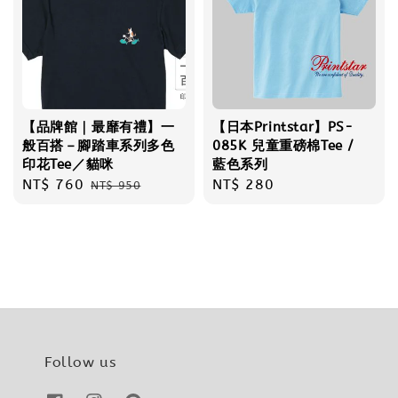
【品牌館｜最靡有禮】一
【日本Printstar】PS-
般百搭－腳踏車系列多色
085K 兒童重磅棉Tee /
印花Tee／貓咪
藍色系列
Sale
NT$ 760
Regular
Regular
NT$ 280
NT$ 950
price
price
price
Follow us