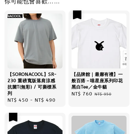
你可能也會喜歡……
優惠
【SORONACOOL】SR-
【品牌館｜最靡有禮】一
230 重磅寬版落肩涼感
般百搭－喵星座系列印花
抗菌T(無彩) / 可撕標系
黑白Tee／金牛貓
列
Sale
NT$ 760
Regular
NT$ 950
Regular
NT$ 450
-
NT$ 490
price
price
price
優惠