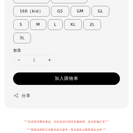
160（kid）
GS
GM
GL
S
M
L
XL
2L
3L
數量
加入購物車
分享
***為保障消費者權益，本站商品均取得原廠授權，提供原廠正貨***
***螢幕或網頁呈現顏色僅供參考，商品顏色以實際商品為準***