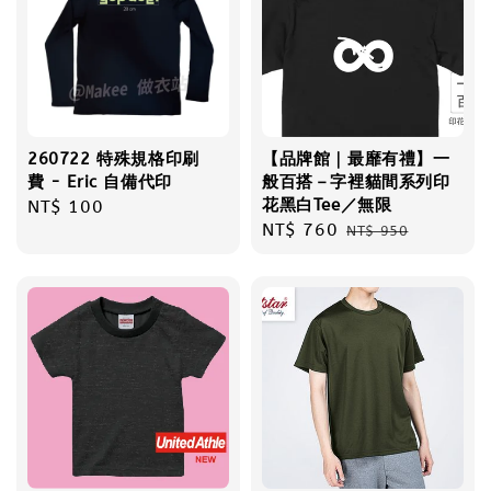
260722 特殊規格印刷
【品牌館｜最靡有禮】一
費 - Eric 自備代印
般百搭－字裡貓間系列印
花黑白Tee／無限
Regular
NT$ 100
Sale
NT$ 760
Regular
price
NT$ 950
price
price