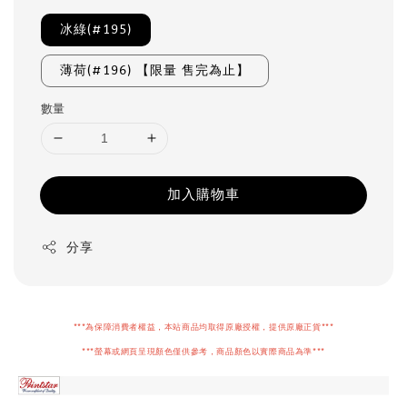
冰綠(#195)
薄荷(#196) 【限量 售完為止】
數量
加入購物車
分享
***為保障消費者權益，本站商品均取得原廠授權，提供原廠正貨***
***螢幕或網頁呈現顏色僅供參考，商品顏色以實際商品為準***