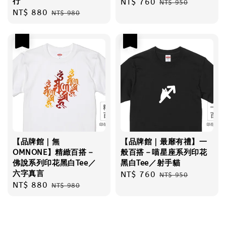
行
Sale
NT$ 760
Regular
NT$ 950
Sale
NT$ 880
Regular
NT$ 980
price
price
price
price
優惠
優惠
【品牌館｜無
【品牌館｜最靡有禮】一
OMNONE】精緻百搭－
般百搭－喵星座系列印花
佛說系列印花黑白Tee／
黑白Tee／射手貓
六字真言
Sale
NT$ 760
Regular
NT$ 950
Sale
NT$ 880
Regular
NT$ 980
price
price
price
price