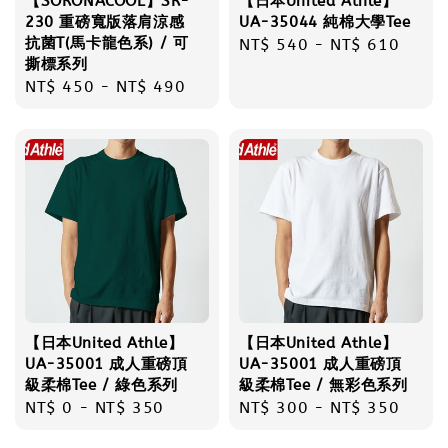
【SORONACOOL】SR-
【日本United Athle】
230 重磅寬版落肩涼感
UA-35044 純棉大學Tee
抗菌T(馬卡龍色系) / 可
Regular
NT$ 540
-
NT$ 610
撕標系列
price
Regular
NT$ 450
-
NT$ 490
price
【日本United Athle】
【日本United Athle】
UA-35001 成人重磅頂
UA-35001 成人重磅頂
級柔棉Tee / 綠色系列
級柔棉Tee / 無彩色系列
Regular
NT$ 0
-
NT$ 350
Regular
NT$ 300
-
NT$ 350
price
price