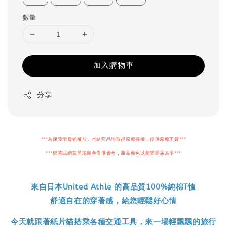
數量
加入購物車
分享
***為保障消費者權益，本站商品均取得原廠授權，提供原廠正貨***
***螢幕或網頁呈現顏色僅供參考，商品顏色以實際商品為準***
來自日本United Athle 的高品質100%純棉T恤
舒適自在的穿著感，給您輕鬆好心情
今天就跟著紙片貓搭乘各種交通工具，來一場輕飄飄的旅行