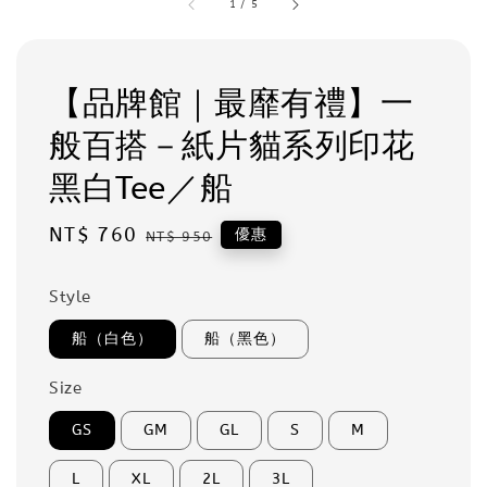
1
/
5
【品牌館｜最靡有禮】一
般百搭－紙片貓系列印花
黑白Tee／船
Sale
NT$ 760
Regular
優惠
NT$ 950
price
price
Style
船（白色）
船（黑色）
Size
GS
GM
GL
S
M
L
XL
2L
3L