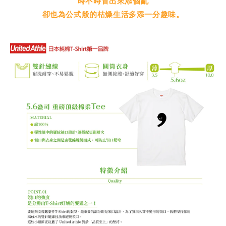
時不時冒出來添個亂
卻也為公式般的枯燥生活多添一分趣味。