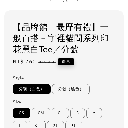
1
/
5
【品牌館｜最靡有禮】一
般百搭－字裡貓間系列印
花黑白Tee／分號
Sale
NT$ 760
Regular
優惠
NT$ 950
price
price
Style
分號（白色）
分號（黑色）
Size
GS
GM
GL
S
M
L
XL
2L
3L