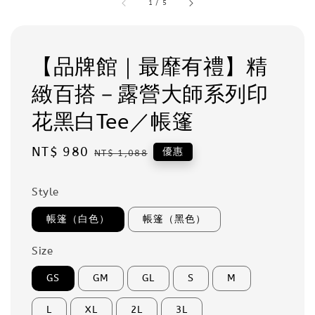
1
/
5
【品牌館｜最靡有禮】精
緻百搭－露營大師系列印
花黑白Tee／帳篷
Sale
NT$ 980
Regular
優惠
NT$ 1,088
price
price
Style
帳篷（白色）
帳篷（黑色）
Size
GS
GM
GL
S
M
L
XL
2L
3L