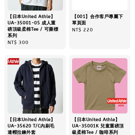
【日本United Athle】
【001】合作客戶專屬下
UA-35001-05 成人重
單頁面
磅頂級柔棉Tee / 可撕標
Regular
NT$ 220
系列
price
Regular
NT$ 300
price
【日本United Athle】
【日本United Athle】
UA-35620 T/C內刷毛
UA-35001K 兒童重磅頂
連帽拉鍊外套
級柔棉Tee / 咖啡系列