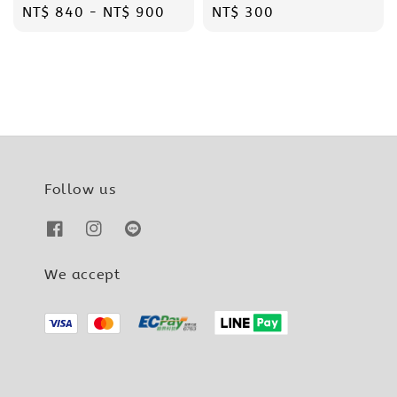
Regular
NT$ 840
-
NT$ 900
Regular
NT$ 300
price
price
Follow us
We accept