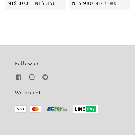
Regular
NT$ 300
-
NT$ 350
Sale
NT$ 980
Regular
NT$ 1,088
price
price
price
Follow us
We accept