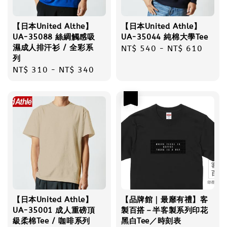
【日本United Althe】
【日本United Athle】
UA-35088 絲綢觸感吸
UA-35044 純棉大學Tee
濕成人排汗衫 / 全彩系
Regular
NT$ 540
-
NT$ 610
列
price
Regular
NT$ 310
-
NT$ 340
price
優惠
【日本United Athle】
【品牌館｜最靡有禮】客
UA-35001 成人重磅頂
製百搭－半客製系列印花
級柔棉Tee / 咖啡系列
黑白Tee／時刻表