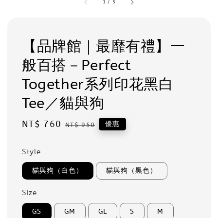
1
/
5
【品牌館｜最靡有禮】一
般百搭－Perfect
Together系列印花黑白
Tee／貓與狗
Sale
NT$ 760
Regular
優惠
NT$ 950
price
price
Style
貓與狗（白色）
貓與狗（黑色）
Size
GS
GM
GL
S
M