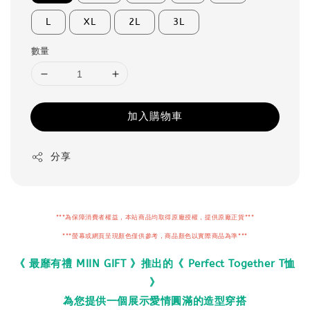
L
XL
2L
3L
數量
加入購物車
分享
***為保障消費者權益，本站商品均取得原廠授權，提供原廠正貨***
***螢幕或網頁呈現顏色僅供參考，商品顏色以實際商品為準***
《 最靡有禮 MIIN GIFT 》推出的《 Perfect Together T恤
》
為您提供一個展示愛情圓滿的造型穿搭