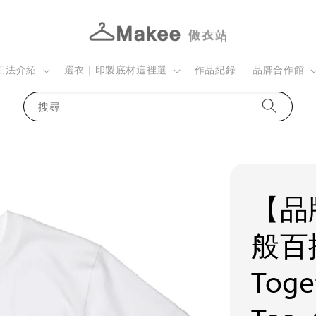
工法介紹
選衣｜印製底材這裡選
作品紀錄
品牌合作館
搜尋
【品
般百搭
Tog