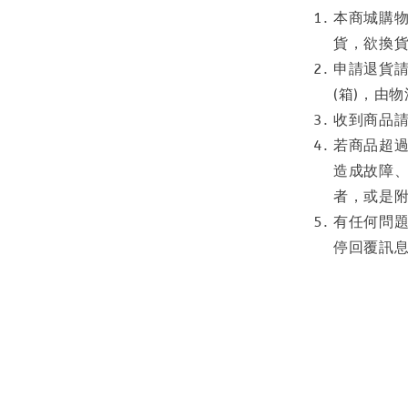
本商城購
貨，欲換
申請退貨
(箱)，由
收到商品
若商品超
造成故障
者，或是
有任何問
停回覆訊