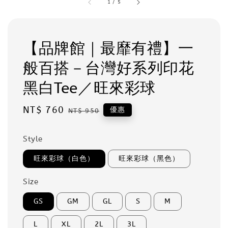
1
/
5
【品牌館｜最靡有禮】一
般百搭－台灣好系列印花
黑白Tee／旺來彩球
Sale
NT$ 760
Regular
優惠
NT$ 950
price
price
Style
旺來彩球（白色）
旺來彩球（黑色）
Size
GS
GM
GL
S
M
L
XL
2L
3L