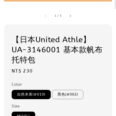
1
/
5
【日本United Athle】
UA-3146001 基本款帆布
托特包
Regular
NT$ 230
price
Color
自然米黃(#019)
黑色(#002)
Size