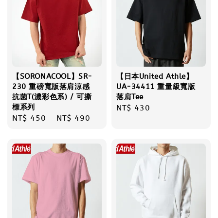
【SORONACOOL】SR-
【日本United Athle】
230 重磅寬版落肩涼感
UA-34411 重量級寬版
抗菌T(濃彩色系) / 可撕
落肩Tee
標系列
Regular
NT$ 430
Regular
NT$ 450
-
NT$ 490
price
price