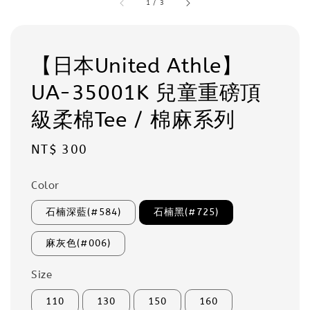
1
/
3
【日本United Athle】
UA-35001K 兒童重磅頂
級柔棉Tee / 棉麻系列
Regular
NT$ 300
price
Color
石楠深藍(#584)
石楠黑(#725)
麻灰色(#006)
Size
110
130
150
160