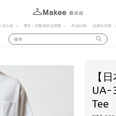
工法介紹
選衣｜印製底材這裡選
作品紀錄
品牌合作館
搜尋
【日本
UA-
Tee