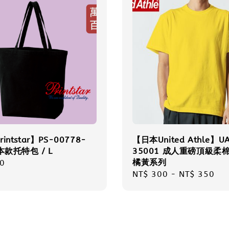
intstar】PS-00778-
【日本United Athle】U
本款托特包 / L
35001 成人重磅頂級柔棉T
橘黃系列
r
0
Regular
NT$ 300
-
NT$ 350
price