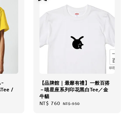
A-
【品牌館｜最靡有禮】一般百搭
ee /
－喵星座系列印花黑白Tee／金
牛貓
Sale
NT$ 760
Regular
NT$ 950
price
price