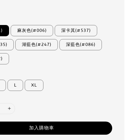
)
麻灰色(#006)
深卡其(#537)
35)
湖藍色(#247)
深藍色(#086)
)
L
XL
加入購物車