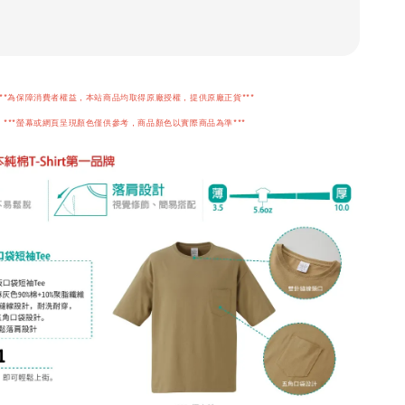
***為保障消費者權益，本站商品均取得原廠授權，提供原廠正貨***
***螢幕或網頁呈現顏色僅供參考，商品顏色以實際商品為準***