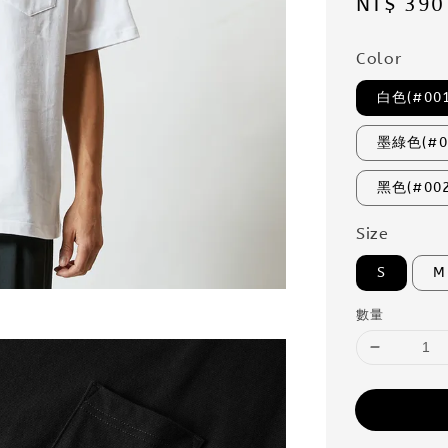
Regular
NT$ 390
price
Color
白色(#001
墨綠色(#0
黑色(#002
Size
S
M
數量