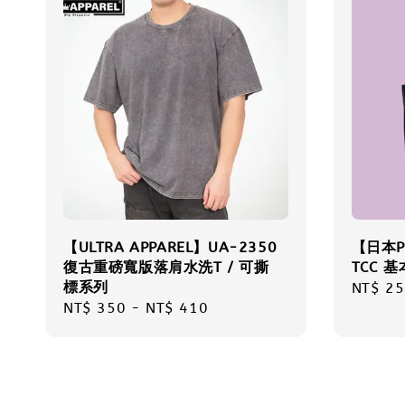
【ULTRA APPAREL】UA-2350
【日本Pr
復古重磅寬版落肩水洗T / 可撕
TCC 基
標系列
Regula
NT$ 25
Regular
NT$ 350
-
NT$ 410
price
price