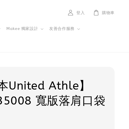
登入
購物車
Makee 獨家設計
友善合作服務
United Athle】
35008 寬版落肩口袋