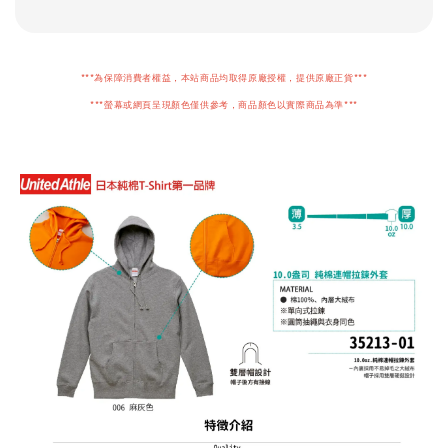
***為保障消費者權益，本站商品均取得原廠授權，提供原廠正貨***
***螢幕或網頁呈現顏色僅供參考，商品顏色以實際商品為準***