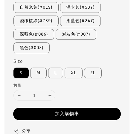
自然米黃(#019)
深卡其(#537)
淺橄欖綠(#739)
湖藍色(#247)
深藍色(#086)
炭灰色(#007)
黑色(#002)
Size
S
M
L
XL
2L
數量
加入購物車
分享