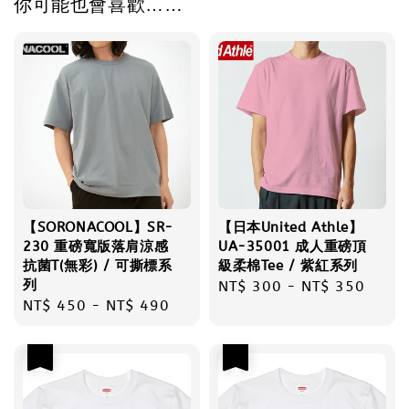
你可能也會喜歡……
【SORONACOOL】SR-
【日本United Athle】
230 重磅寬版落肩涼感
UA-35001 成人重磅頂
抗菌T(無彩) / 可撕標系
級柔棉Tee / 紫紅系列
列
Regular
NT$ 300
-
NT$ 350
Regular
NT$ 450
-
NT$ 490
price
price
優惠
優惠