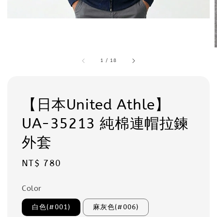
1
/
18
【日本United Athle】
UA-35213 純棉連帽拉鍊
外套
Regular
NT$ 780
price
Color
白色(#001)
麻灰色(#006)